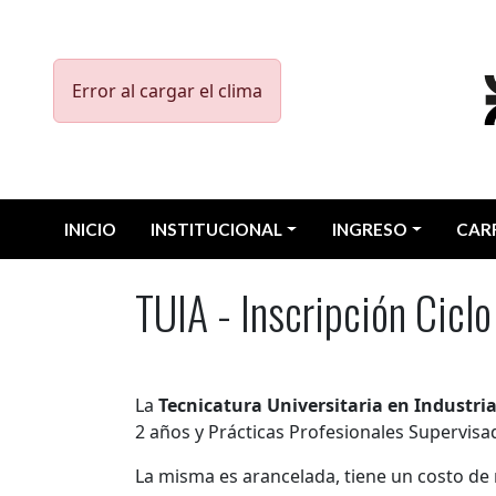
Pasar al contenido principal
Error al cargar el clima
Menu UTN
INICIO
INSTITUCIONAL
INGRESO
CAR
TUIA - Inscripción Cicl
La
Tecnicatura Universitaria en Industri
2 años y Prácticas Profesionales Supervisa
La misma es arancelada, tiene un costo de ma