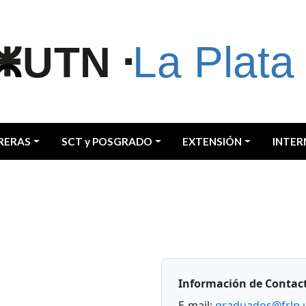
RERAS
SCT y POSGRADO
EXTENSIÓN
INTER
Información de Contac
E-mail:
graduados@frlp.u