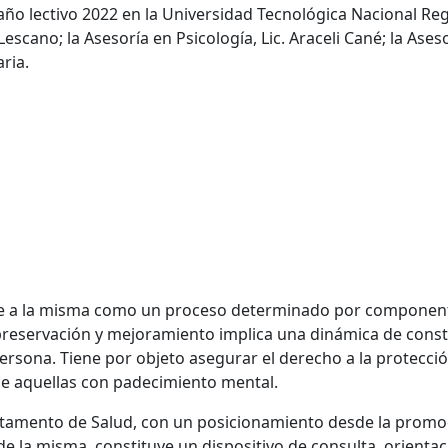
ño lectivo 2022 en la Universidad Tecnológica Nacional Reg
ano; la Asesoría en Psicología, Lic. Araceli Cané; la Asesorí
aria.
oce a la misma como un proceso determinado por component
a preservación y mejoramiento implica una dinámica de const
rsona. Tiene por objeto asegurar el derecho a la protecció
de aquellas con padecimiento mental.
rtamento de Salud, con un posicionamiento desde la promoci
e la misma, constituye un dispositivo de consulta, orientac