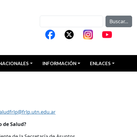
Buscar...
NACIONALES
INFORMACIÓN
ENLACES
aludfrlp@frlp.utn.edu.ar
o de Salud?
ente de la Secretaría de Asuntos