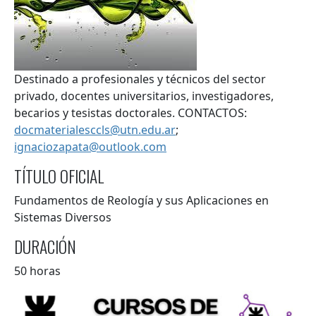
Resumen
Destinado a profesionales y técnicos del sector
privado, docentes universitarios, investigadores,
becarios y tesistas doctorales. CONTACTOS:
docmaterialesccls@utn.edu.ar
;
ignaciozapata@outlook.com
TÍTULO OFICIAL
Fundamentos de Reología y sus Aplicaciones en
Sistemas Diversos
DURACIÓN
50 horas
Flyer