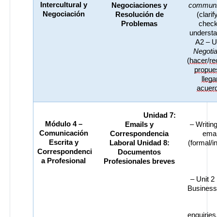
Intercultural y 
Negociaciones y 
Negociación
Resolución de 
(clarify
Problemas
check
understa
(
hacer
/
re
propue
llega
acuer
Unidad 7: 
Módulo 4 – 
Emails y 
– Writing
Comunicación 
Correspondencia 
emai
Escrita y 
Laboral Unidad 8: 
(formal/i
Correspondenci
Documentos 
a Profesional
Profesionales breves
– Unit 2
Business
enquiries,