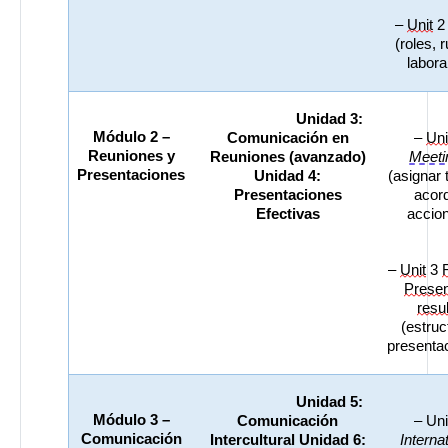
– 
Unit
 2
(roles, r
labora
Unidad 3: 
Módulo 2 – 
Comunicación en 
– 
Uni
Reuniones y 
Reuniones (avanzado) 
Meeti
Presentaciones
Unidad 4: 
(asignar t
Presentaciones 
acord
Efectivas
accio
– 
Unit
 3 
R
Presen
resu
(estruct
presenta
Unidad 5: 
Módulo 3 – 
Comunicación 
Comunicación 
Intercultural Unidad 6: 
Internat