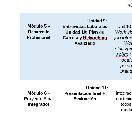
up
Unidad 9: 
Módulo 5 – 
Entrevistas Laborales 
– Unit 10 
Desarrollo 
Work ski
Unidad 10: Plan de 
Profesional
job inter
Carrera y 
Networking
Wor
Avanzado
sobre
 c
goals
perso
brand
Unidad 11: 
Módulo 6 – 
Integrac
Presentación final + 
Proyecto Final 
contenid
Evaluación
Integrador
todos 
módu