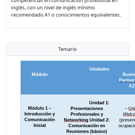
competencias en comunicación profesional en
inglés, con un nivel de inglés mínimo
recomendado A1 o conocimientos equivalentes.
Temario
Unidades
Módulo
Partner
A2
Unidad 1: 
Módulo 1 – 
Presentaciones 
– 
Uni
Introducción y 
Profesionales y 
Welc
Comunicación 
Networking
 Unidad 2: 
(present
Inicial
Comunicación en 
ocupaci
Reuniones (básico)