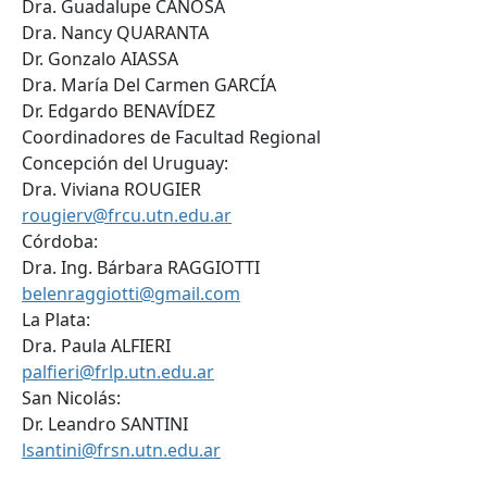
Dra. Guadalupe CANOSA
Dra. Nancy QUARANTA
Dr. Gonzalo AIASSA
Dra. María Del Carmen GARCÍA
Dr. Edgardo BENAVÍDEZ
Coordinadores de Facultad Regional
Concepción del Uruguay:
Dra. Viviana ROUGIER
rougierv@frcu.utn.edu.ar
Córdoba:
Dra. Ing. Bárbara RAGGIOTTI
belenraggiotti@gmail.com
La Plata:
Dra. Paula ALFIERI
palfieri@frlp.utn.edu.ar
San Nicolás:
Dr. Leandro SANTINI
lsantini@frsn.utn.edu.ar